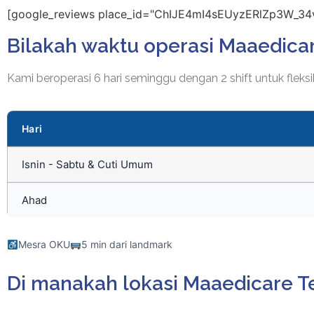
[google_reviews place_id="ChIJE4mI4sEUyzERlZp3W_34v
Bilakah waktu operasi Maaedicar
Kami beroperasi 6 hari seminggu dengan 2 shift untuk fleksib
Hari
Isnin - Sabtu & Cuti Umum
Ahad
Mesra OKU
5 min dari landmark
Di manakah lokasi Maaedicare Te