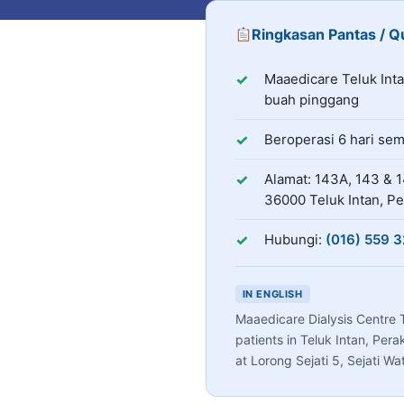
Ringkasan Pantas / 
Maaedicare Teluk Intan i
Perkhidmatan
Maaedicare Teluk Int
buah pinggang
Jadual Operasi
Beroperasi
6
hari se
Alamat
Alamat: 143A, 143 & 14
36000 Teluk Intan, Pe
Hubungi
Hubungi:
(016) 559 3
IN ENGLISH
Maaedicare Dialysis Centre T
patients in Teluk Intan, Per
at Lorong Sejati 5, Sejati W