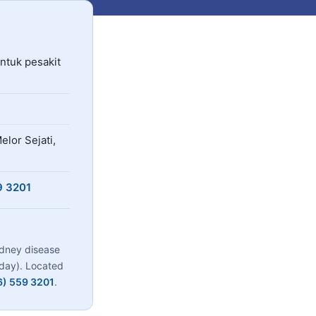
iakan rawatan hemodialisis percuma dan bersubsidi untuk p
ntuk pesakit
elor Sejati,
9 3201
idney disease
rday). Located
6) 559 3201
.