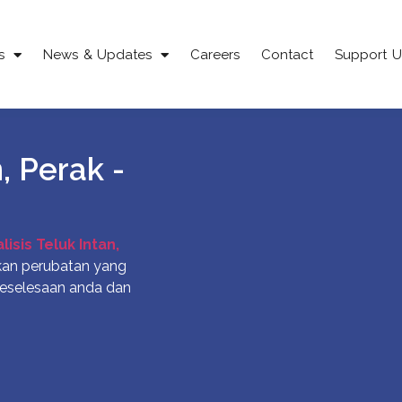
s
News & Updates
Careers
Contact
Support U
n, Perak -
lisis Teluk Intan,
an perubatan yang
 keselesaan anda dan