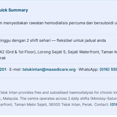
Quick Summary
alah pusat dialisis amal di Teluk Intan, Perak yang menyed
an menyediakan rawatan hemodialisis percuma dan bersubsidi u
minggu dengan
2
shift sehari — fleksibel untuk jadual anda
2 (Grd & 1st Floor), Lorong Sejati 5, Sejati Waterfront, Taman M
rak
201
· E-mel:
telukintan@maaedicare.org
· WhatsApp:
(016) 55
eluk Intan provides free and subsidised haemodialysis for chronic k
ak, Malaysia. The centre operates across 2 daily shifts (Monday–Satu
aterfront, Taman Melor Sejati, 36000 Teluk Intan, Perak. Contact:
(01