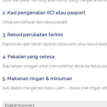
Surat dari pakar nefrologi atau doktor yang merujuk anda un
2. Kad pengenalan (IC) atau pasport
Untuk pendaftaran dan rekod pesakit
3. Rekod perubatan terkini
Keputusan ujian darah, laporan ultrasound, atau rekod rawa
4. Pakaian yang selesa
Baju lengan longgar untuk memudahkan akses ke fistula ata
5. Makanan ringan & minuman
Sesi dialisis mengambil masa 4 jam — bawa snek ringan un
English Summary