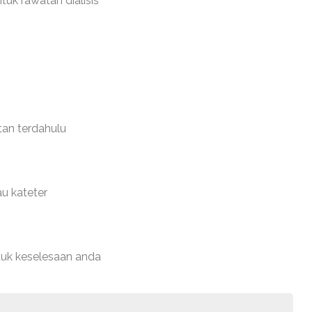
tuk rawatan dialisis
tan terdahulu
u kateter
tuk keselesaan anda