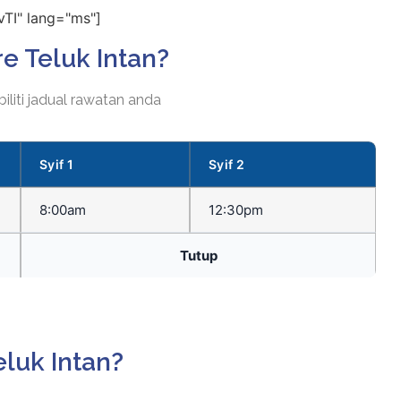
TI" lang="ms"]
e Teluk Intan?
iliti jadual rawatan anda
Syif 1
Syif 2
8:00am
12:30pm
Tutup
luk Intan?