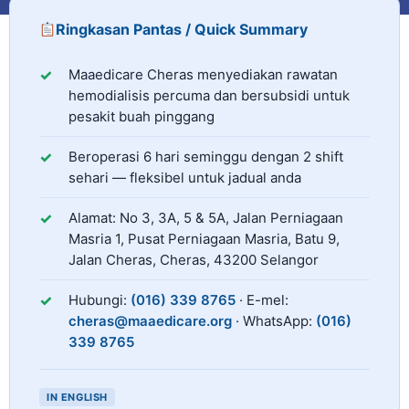
Ringkasan Pantas / Quick Summary
Maaedicare Cheras ialah pusat dialisis amal di Cher
Perkhidmatan
Maaedicare Cheras menyediakan rawatan
hemodialisis percuma dan bersubsidi untuk
pesakit buah pinggang
Jadual Operasi
Beroperasi
6
hari seminggu dengan
2
shift
sehari — fleksibel untuk jadual anda
Alamat
Alamat: No 3, 3A, 5 & 5A, Jalan Perniagaan
Masria 1, Pusat Perniagaan Masria, Batu 9,
Jalan Cheras, Cheras, 43200 Selangor
Hubungi
Hubungi:
(016) 339 8765
· E-mel:
cheras@maaedicare.org
· WhatsApp:
(016)
339 8765
IN ENGLISH