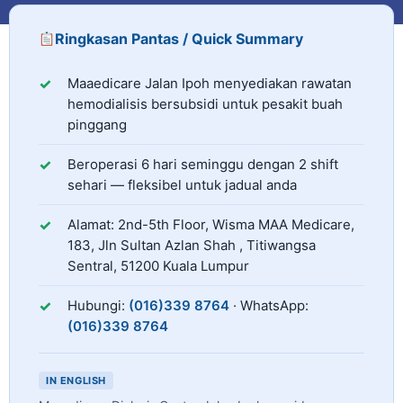
Ringkasan Pantas / Quick Summary
Maaedicare Jalan Ipoh ialah pusat dialisis bersubsid
Perkhidmatan
Maaedicare Jalan Ipoh
menyediakan rawatan
hemodialisis bersubsidi untuk pesakit buah
pinggang
Jadual Operasi
Beroperasi
6
hari seminggu dengan
2
shift
sehari — fleksibel untuk jadual anda
Alamat
Alamat:
2nd-5th Floor, Wisma MAA Medicare,
183, Jln Sultan Azlan Shah
,
Titiwangsa
Sentral
,
51200
Kuala Lumpur
Hubungi
Hubungi:
(016)339 8764
· WhatsApp:
(016)339 8764
IN ENGLISH