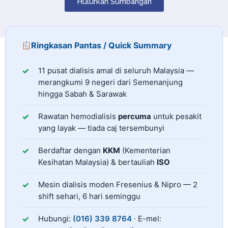
Hulurkan Sumbangan
Ringkasan Pantas / Quick Summary
MaaEdicare mengoperasikan 11 pusat dialisis amal di
Jumlah Pusat
11 pusat dialisis amal di seluruh Malaysia —
merangkumi 9 negeri dari Semenanjung
hingga Sabah & Sarawak
Kos Rawatan
Rawatan hemodialisis
percuma
untuk pesakit
yang layak — tiada caj tersembunyi
Kelayakan
Berdaftar dengan
KKM
(Kementerian
Kesihatan Malaysia) & bertauliah
ISO
Peralatan
Mesin dialisis moden Fresenius & Nipro — 2
shift sehari, 6 hari seminggu
Hubungi
Hubungi:
(016) 339 8764
· E-mel: