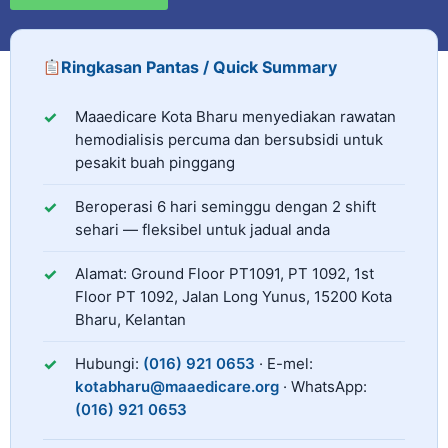
Ringkasan Pantas / Quick Summary
Maaedicare Kota Bharu ialah pusat dialisis amal di K
Perkhidmatan
Maaedicare Kota Bharu menyediakan rawatan
hemodialisis percuma dan bersubsidi untuk
pesakit buah pinggang
Jadual Operasi
Beroperasi
6
hari seminggu dengan
2
shift
sehari — fleksibel untuk jadual anda
Alamat
Alamat: Ground Floor PT1091, PT 1092, 1st
Floor PT 1092, Jalan Long Yunus, 15200 Kota
Bharu, Kelantan
Hubungi
Hubungi:
(016) 921 0653
· E-mel:
kotabharu@maaedicare.org
· WhatsApp:
(016) 921 0653