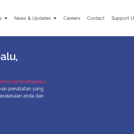
s
News & Updates
Careers
Contact
Support U
alu,
lisis Kota Kinabalu,
kan perubatan yang
 keselesaan anda dan