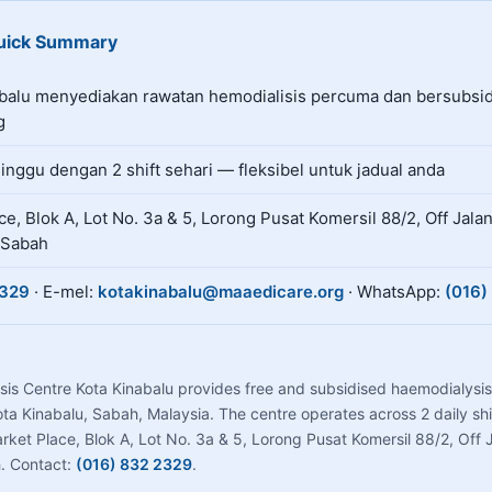
Quick Summary
 ialah pusat dialisis amal di Kota Kinabalu, Sabah yang m
balu menyediakan rawatan hemodialisis percuma dan bersubsid
g
minggu dengan
2
shift sehari — fleksibel untuk jadual anda
e, Blok A, Lot No. 3a & 5, Lorong Pusat Komersil 88/2, Off Jalan
 Sabah
2329
· E-mel:
kotakinabalu@maaedicare.org
· WhatsApp:
(016)
is Centre Kota Kinabalu provides free and subsidised haemodialysis 
ota Kinabalu, Sabah, Malaysia. The centre operates across 2 daily sh
ket Place, Blok A, Lot No. 3a & 5, Lorong Pusat Komersil 88/2, Off J
. Contact:
(016) 832 2329
.