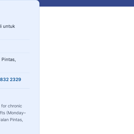
enyediakan rawatan hemodialisis percuma dan bersubsidi un
i untuk
 Pintas,
 832 2329
for chronic
ifts (Monday–
alan Pintas,