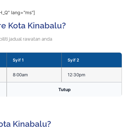
H_Q" lang="ms"]
re Kota Kinabalu?
iliti jadual rawatan anda
Syif 1
Syif 2
8:00am
12:30pm
Tutup
ota Kinabalu?