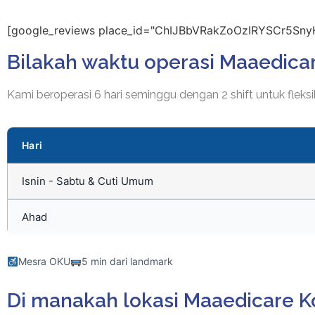
[google_reviews place_id="ChIJBbVRakZoOzIRYSCr5Sny
Bilakah waktu operasi Maaedica
Kami beroperasi 6 hari seminggu dengan 2 shift untuk fleksib
Hari
Isnin - Sabtu & Cuti Umum
Ahad
Mesra OKU
5 min dari landmark
Di manakah lokasi Maaedicare K