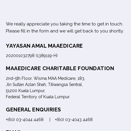
We really appreciate you taking the time to get in touch.
Please fill in the form and we will get back to you shortly.
YAYASAN AMAL MAAEDICARE
202001032798 (1389119-H)
MAAEDICARE CHARITABLE FOUNDATION
2nd-5th Floor, Wisma MAA Medicare, 183,
Jln Sultan Azlan Shah, Titiwangsa Sentral,
51200 Kuala Lumpur,
Federal Territory of Kuala Lumpur.
GENERAL ENQUIRIES
+(60) 03-4044 4468 | +(60) 03-4043 4468