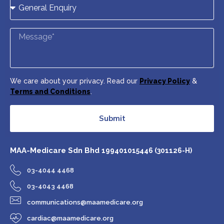
We care about your privacy. Read our
Privacy Policy
&
Terms and Conditions
.
Submit
MAA-Medicare Sdn Bhd
199401015446 (301126-H)
03-4044 4468
03-4043 4468
communications@maamedicare.org
cardiac@maamedicare.org