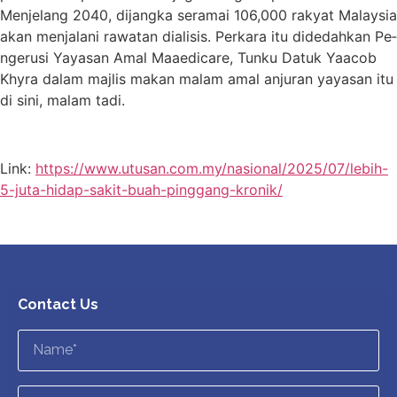
Menjelang 2040, dijangka seramai 106,000 rakyat Malaysia
akan menjalani rawatan dialisis. Perkara itu didedahkan Pe­
ngerusi Yayasan Amal Maaedicare, Tunku Datuk Yaacob
Khyra dalam majlis makan malam amal anjuran yayasan itu
di sini, malam tadi.
Link:
https://www.utusan.com.my/nasional/2025/07/lebih-
5-juta-hidap-sakit-buah-pinggang-kronik/
Contact Us