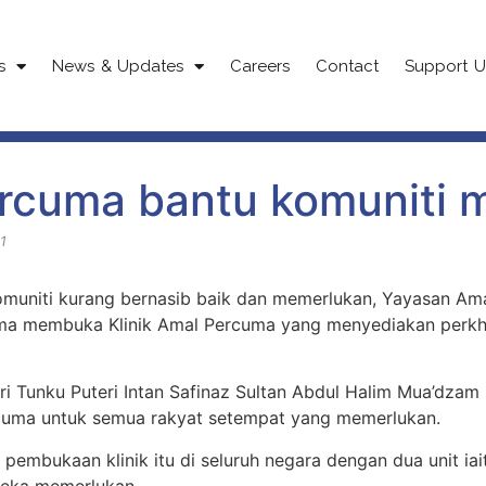
s
News & Updates
Careers
Contact
Support U
ercuma bantu komuniti
1
omuniti kurang bernasib baik dan memerlukan, Yayasan Ama
ma membuka Klinik Amal Percuma yang menyediakan perkh
 Tunku Puteri Intan Safinaz Sultan Abdul Halim Mua’dzam 
cuma untuk semua rakyat setempat yang memerlukan.
pembukaan klinik itu di seluruh negara dengan dua unit iai
eka memerlukan.