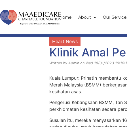
Home
About
Our Service
Heart News
Klinik Amal P
Written by Admin on Wed 18/01/2023 10:10:1
Kuala Lumpur: Prihatin membantu k
Merah Malaysia (BSMM) berkerjasa
kesihatan asas.
Pengerusi Kebangsaan BSMM, Tan Sri
perkhidmatan kesihatan secara per
Susulan itu, mereka menyasarkan 16 
sudah dibuka untuk kemudahan mer